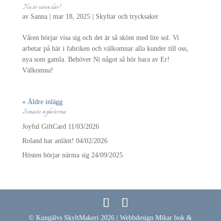
Nu är våren här!
av
Sanna
|
mar 18, 2025
|
Skyltar och trycksaker
Våren börjar visa sig och det är så skönt med lite sol. Vi
arbetar på här i fabriken och välkomnar alla kunder till oss,
nya som gamla. Behöver Ni något så hör bara av Er!
Välkomna!
« Äldre inlägg
Senaste nyheterna
Joyful GiftCard
11/03/2026
Roland har anlänt!
04/02/2026
Hösten börjar närma sig
24/09/2025
© Kungälvs SkyltMakeri 2026 | Webbdesign Mikar bok &