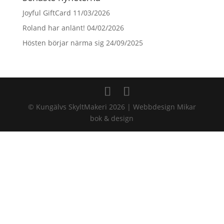
Joyful GiftCard
11/03/2026
Roland har anlänt!
04/02/2026
Hösten börjar närma sig
24/09/2025
© Kungälvs SkyltMakeri 2026 | Webbdesign Mikar
bok & design