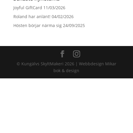
Joyful GiftCard
11/03/2026
Roland har anlänt!
04/02/2026
Hösten börjar närma sig
24/09/2025
© Kungälvs SkyltMakeri 2026 | Webbdesign Mikar
bok & design