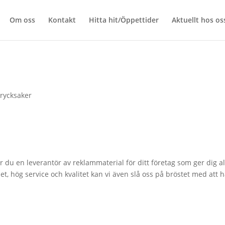
Om oss
Kontakt
Hitta hit/Öppettider
Aktuellt hos os
e
trycksaker
r du en leverantör av reklammaterial för ditt företag som ger dig al
et, hög service och kvalitet kan vi även slå oss på bröstet med att 