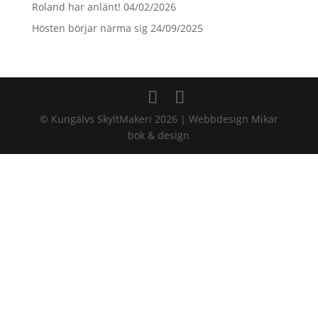
Roland har anlänt!
04/02/2026
Hösten börjar närma sig
24/09/2025
© Kungälvs SkyltMakeri 2026 | Webbdesign Mikar
bok & design